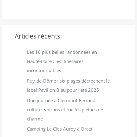
c
h
e
r
Articles récents
:
Les 10 plus belles randonnées en
Haute-Loire : les itinéraires
incontournables
Puy-de-Dôme : six plages décrochent le
label Pavillon Bleu pour l’été 2025
Une journée à Clermont-Ferrand :
culture, volcans et ruelles pleines de
charme
Camping Le Clos Auroy à Orcet