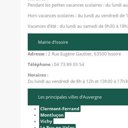
Pendant les petites vacances scolaires : du lundi
Hors vacances scolaires : du lundi au vendredi de
Vacances d’été : du lundi au samedi de 9h30 à 18
Mairie d’Issoire
Adresse :
2 Rue Eugène Gauttier, 63500 Issoire
Téléphone :
04 73 89 03 54
Horaires :
Du lundi au vendredi de 8h à 12h et 13h30 à 17h3
Les principales villes d’Auvergne
Clermont-Ferrand
Montluçon
Vichy
Le Puy-en-Velay